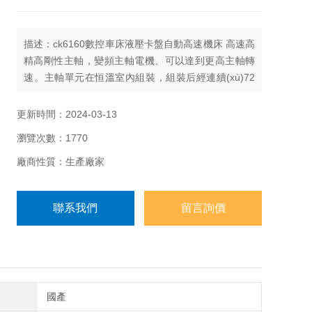
描述：ck6160數控車床液壓卡盤自動高速機床 高速高
精高剛性主軸，變頻主軸電機、可以達到更高主軸轉
速。主軸單元在恒溫室內組裝，組裝后經連續(xù)72
小時恒溫跑合，上機后再經連續(xù)72小時試運轉，
確保高速高精性能的可靠。
更新時間：2024-03-13
瀏覽次數：1770
廠商性質：生產廠家
聯系我們
留言詢價
國產