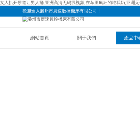
女人扒开尿道让男人捅,亚洲高清无码线视频,在车里疯狂的吃我奶,亚洲无
歡迎進入滕州市廣速數控機床有限公司！
網站首頁
關于我們
產品中