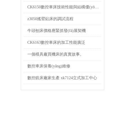
CK6150數控車床技術性能與結構優(yōu)勢
z3050搖臂鉆床的調試流程
牛頭刨床價格應緊抓發(fā)展契機
CK6163數控車床的加工性能廣泛
一個模具廠買機床的真實故事。
數控車床保養(yǎng)維修
數控銑床廠家生產 xk7124立式加工中心