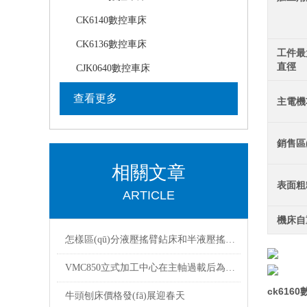
CK6140數控車床
CK6136數控車床
工件最
直徑
CJK0640數控車床
查看更多
主電機
銷售區(
相關文章
表面粗
ARTICLE
機床自
怎樣區(qū)分液壓搖臂鉆床和半液壓搖臂鉆床
VMC850立式加工中心在主軸過載后為什么會出現報警？
ck61
牛頭刨床價格發(fā)展迎春天