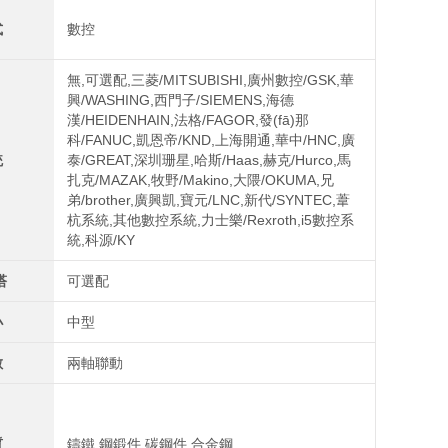
式
數控
無,可選配,三菱/MITSUBISHI,廣州數控/GSK,華
興/WASHING,西門子/SIEMENS,海德
漢/HEIDENHAIN,法格/FAGOR,發(fā)那
科/FANUC,凱恩帝/KND,上海開通,華中/HNC,廣
統
泰/GREAT,深圳珊星,哈斯/Haas,赫克/Hurco,馬
扎克/MAZAK,牧野/Makino,大隈/OKUMA,兄
弟/brother,廣興凱,寶元/LNC,新代/SYNTEC,葦
杭系統,其他數控系統,力士樂/Rexroth,i5數控系
統,科源/KY
塔
可選配
小
中型
數
兩軸聯動
質
鑄鐵,鋼鍛件,碳鋼件,合金鋼