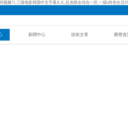
码视频71,三级电影韩国中文字幕久久,乱色熟女综合一区,一级a性色生活
心
新聞中心
技術文章
榮譽資