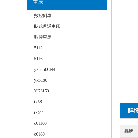
車床
數控斜車
臥式普通車床
數控車床
5112
5116
yk3150CN4
yk3180
YK3150
tx68
詳
tx611
c61100
品牌
c6180