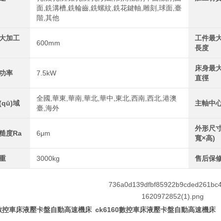
面,銑溝槽,銑輪齒,銑螺紋,銑花鍵軸,雕刻,球面,臺
階,其他
大加工
工件最
600mm
長度
床身最
功率
7.5kW
直徑
全國,華東,華南,華北,華中,東北,西南,西北,港澳
qū)域
主軸中
臺,海外
外形尺寸
糙度Ra
6μm
寬×高)
重
3000kg
售后保
60數控車床液壓卡盤自動高速機床
ck6160數控車床液壓卡盤自動高速機床