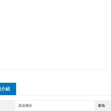
情介紹
廣速機床
產地