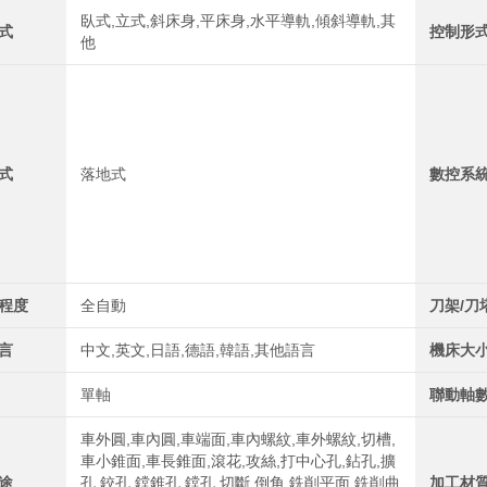
臥式,立式,斜床身,平床身,水平導軌,傾斜導軌,其
式
控制形
他
式
落地式
數控系
程度
全自動
刀架/刀
言
中文,英文,日語,德語,韓語,其他語言
機床大
單軸
聯動軸
車外圓,車內圓,車端面,車內螺紋,車外螺紋,切槽,
車小錐面,車長錐面,滾花,攻絲,打中心孔,鉆孔,擴
途
孔,鉸孔,鏜錐孔,鏜孔,切斷,倒角,銑削平面,銑削曲
加工材